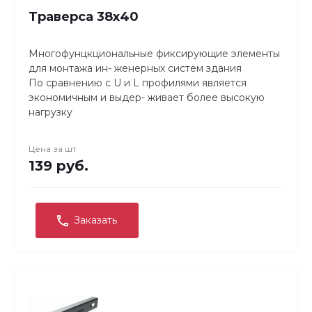
Траверса 38х40
Многофунцкциональные фиксирующие элементы
для монтажа ин- женерных систем здания
По сравнению с U и L профилями является
экономичным и выдер- живает более высокую
нагрузку
Легко и надежно крепится
Может отрезаться до требуемой длины.
Цена за
шт
Гальванопокрытие толщиной 8–10 микрон для
139 руб.
защиты от коррозии.
Заказать