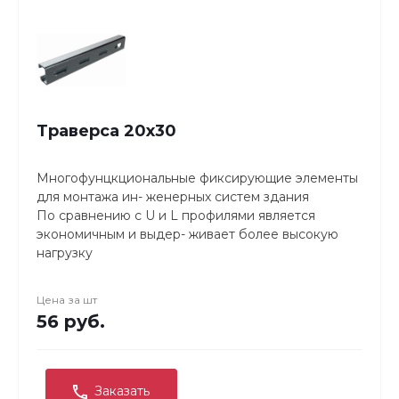
Траверса 20х30
Многофунцкциональные фиксирующие элементы
для монтажа ин- женерных систем здания
По сравнению с U и L профилями является
экономичным и выдер- живает более высокую
нагрузку
Легко и надежно крепится
Может отрезаться до требуемой длины.
Цена за
шт
Гальванопокрытие толщиной 8–10 микрон для
56 руб.
защиты от коррозии.
Заказать