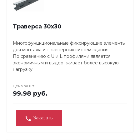
Траверса 30х30
Многофунцкциональные фиксирующие элементы
для монтажа ин- женерных систем здания
По сравнению с U и L профилями является
экономичным и выдер- живает более высокую
нагрузку
Легко и надежно крепится
Может отрезаться до требуемой длины.
Цена за
шт
Гальванопокрытие толщиной 8–10 микрон для
99.98 руб.
защиты от коррозии.
Заказать