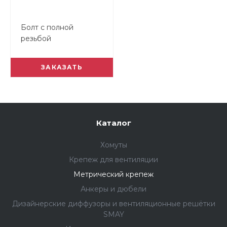
Болт с полной
резьбой
оцинкованный DIN
933
ЗАКАЗАТЬ
Каталог
Хомуты
Крепеж для вентиляции
Метрический крепеж
Анкеры и дюбели
Дизайнерские диффузоры и вентиляционные решётки
SMAY