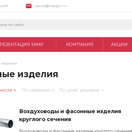
вский
zakaz@kreppro.ru
РЕЗЕНТАЦИЯ SMAY
КОМПАНИЯ
АКЦИИ
 изделия
ные изделия
ности
По названию
По цене
:
дешевле
Воздуховоды и фасонные изделия
круглого сечения
Воздуховоды и фасонные изделия круглого сечения