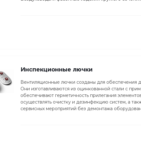
Инспекционные лючки
Вентиляционные лючки созданы для обеспечения до
Они изготавливаются из оцинкованной стали с при
обеспечивают герметичность прилегания элементов
осуществлять очистку и дезинфекцию систем, а так
сервисных мероприятий без демонтажа оборудован
задних стенках теплообменных аппаратов, паровых 
шумоглушителей, противопожарных клапанов, вентил
отводах и загибах.