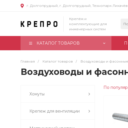
г. Долгопрудный, г. Долгопрудный, Технопарк Лихачё
Крепёж и
комплектующие для
инженерных систем
КАТАЛОГ ТОВАРОВ
П
Главная
/
Каталог товаров
/
Воздуховоды и фасонные
Воздуховоды и фасон
По популяр
Хомуты
Крепеж для вентиляции