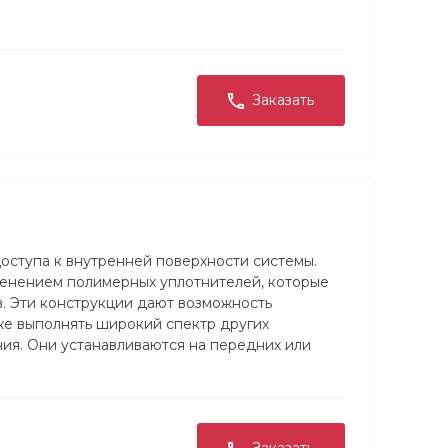
Заказать
ступа к внутренней поверхности системы.
менением полимерных уплотнителей, которые
. Эти конструкции дают возможность
же выполнять широкий спектр других
ия. Они устанавливаются на передних или
увлажнителей, туннельных фильтров,
яторов, измерительных датчиков, а также на