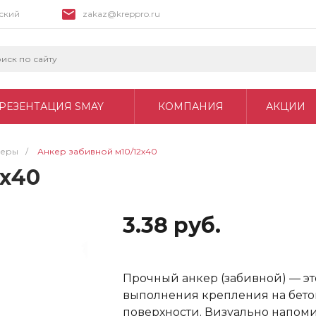
вский
zakaz@kreppro.ru
РЕЗЕНТАЦИЯ SMAY
КОМПАНИЯ
АКЦИИ
керы
/
Анкер забивной м10/12х40
2х40
3.38 руб.
Прочный анкер (забивной) — э
выполнения крепления на бет
поверхности. Визуально напоми