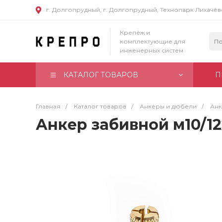
г. Долгопрудный, г. Долгопрудный, Технопарк Лихачё
Крепёж и
комплектующие для
инженерных систем
КАТАЛОГ ТОВАРОВ
П
Главная
/
Каталог товаров
/
Анкеры и дюбели
/
Ан
Анкер забивной м10/1