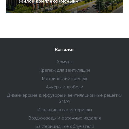
Жилой комплекс «Ясный»
Каталог
Хомуты
Крепеж для вентиляции
Метрический крепеж
Анкеры и дюбели
Дизайнерские диффузоры и вентиляционные решётки
SMAY
Изоляционные материалы
Воздуховоды и фасонные изделия
Бактерицидные облучатели