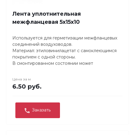
Лента уплотнительная
межфланцевая 5х15х10
Используется для герметизации межфланцевых
соединений воздуховодов.
Материал: этиловинилацетат с самоклеющимся
покрытием с одной стороны.
В смонтированном состоянии может
использоваться при температуре от -50°C до
+95°С. Хранение и монтаж при температуре
Цена за
м
более 0°С. Материал устойчив к жирам и парам
6.50 руб.
кислот.
Заказать