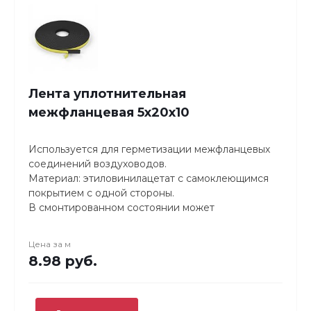
Лента уплотнительная
межфланцевая 5х20х10
Используется для герметизации межфланцевых
соединений воздуховодов.
Материал: этиловинилацетат с самоклеющимся
покрытием с одной стороны.
В смонтированном состоянии может
использоваться при температуре от -50°C до
+95°С. Хранение и монтаж при температуре
Цена за
м
более 0°С. Материал устойчив к жирам и парам
8.98 руб.
кислот.