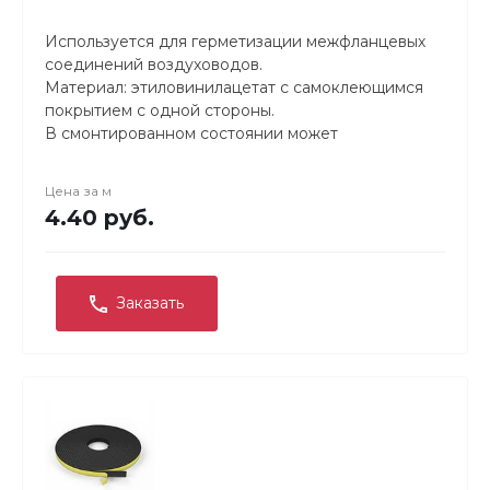
Используется для герметизации межфланцевых
соединений воздуховодов.
Материал: этиловинилацетат с самоклеющимся
покрытием с одной стороны.
В смонтированном состоянии может
использоваться при температуре от -50°C до
+95°С. Хранение и монтаж при температуре
Цена за
м
более 0°С. Материал устойчив к жирам и парам
4.40 руб.
кислот.
Заказать