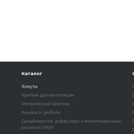
Каталог
Хомуты
Крепеж для вентиляции
Метрический крепеж
Анкеры и дюбели
Дизайнерские диффузоры и вентиляционные
решётки SMAY