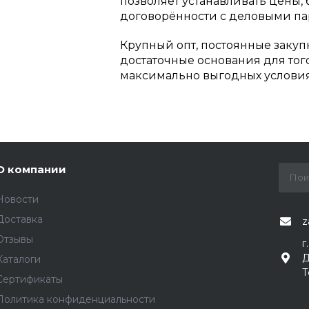
позволяет устанавливать цены,
договорённости с деловыми па
Крупный опт, постоянные закуп
достаточные основания для тог
максимально выгодных условия
О компании
Новости
Доставка
z
Отзывы
г
Д
Каталоги
Т
Сертификаты
Политика конфиденциальности