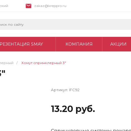
вский
zakaz@kreppro.ru
РЕЗЕНТАЦИЯ SMAY
КОМПАНИЯ
АКЦИИ
лерный
/
Хомут спринклерный 3"
3"
Артикул:
IFC92
13.20 руб.
Спринклерные системы пожарот