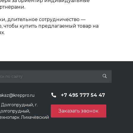
 беря за ориентир индивидуальные
ртнёрами.
ки, длительное сотрудничество —
о, чтобы купить предлагаемый товар на
х.
+7 495 777 54 47
akaz@kreppro.ru
. Долгопрудный, г.
Заказать звонок
олгопрудный,
ехнопарк Лихачёвский