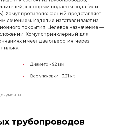
ылителей, к которым подаётся вода (или
ь). Хомут противопожарный представляет
им сечением. Изделие изготавливают из
зионного покрытия. Целевое назначение —
положении. Хомут спринклерный для
нчаниях имеет два отверстия, через
шпильку.
Диаметр -
92 мм;
Вес упаковки -
3,21 кг;
Документы
ых трубопроводов