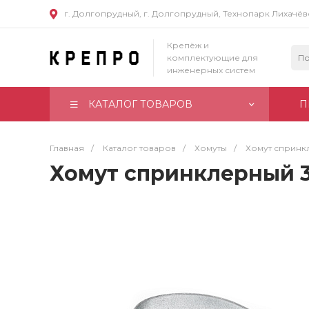
г. Долгопрудный, г. Долгопрудный, Технопарк Лихачё
Крепёж и
комплектующие для
инженерных систем
КАТАЛОГ ТОВАРОВ
П
Главная
/
Каталог товаров
/
Хомуты
/
Хомут спринк
Хомут спринклерный 