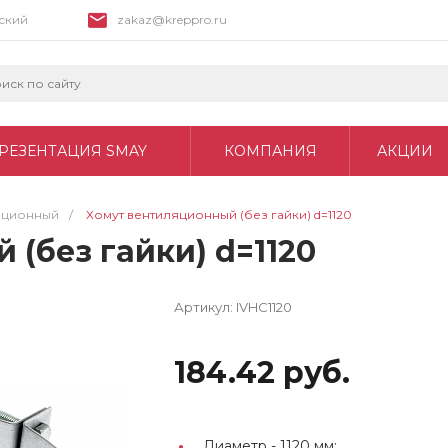
вский
zakaz@kreppro.ru
РЕЗЕНТАЦИЯ SMAY
КОМПАНИЯ
АКЦИИ
яционный
/
Хомут вентиляционный (без гайки) d=1120
(без гайки) d=1120
Артикул:
IVHC1120
184.42 руб.
Диаметр -
1120 мм;