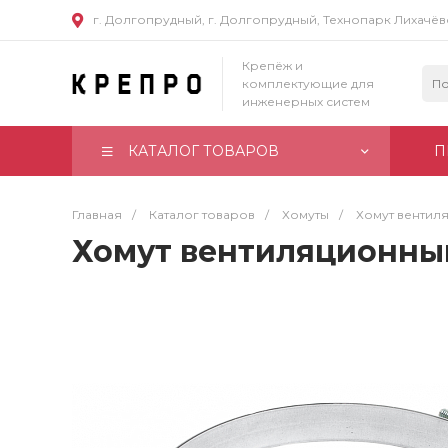
г. Долгопрудный, г. Долгопрудный, Технопарк Лихачё
Крепёж и
комплектующие для
инженерных систем
КАТАЛОГ ТОВАРОВ
П
Главная
/
Каталог товаров
/
Хомуты
/
Хомут вентил
Хомут вентиляционный 