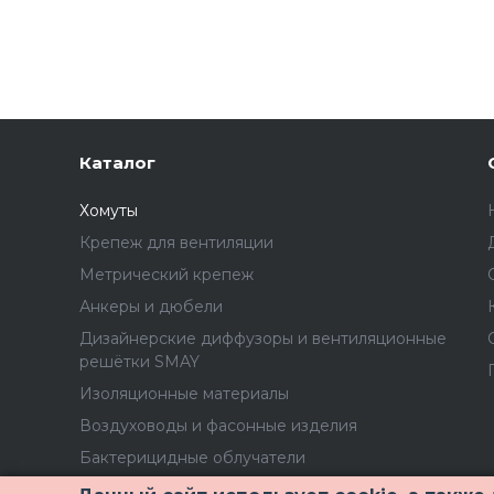
Каталог
Хомуты
Крепеж для вентиляции
Метрический крепеж
Анкеры и дюбели
Дизайнерские диффузоры и вентиляционные
решётки SMAY
Изоляционные материалы
Воздуховоды и фасонные изделия
Бактерицидные облучатели