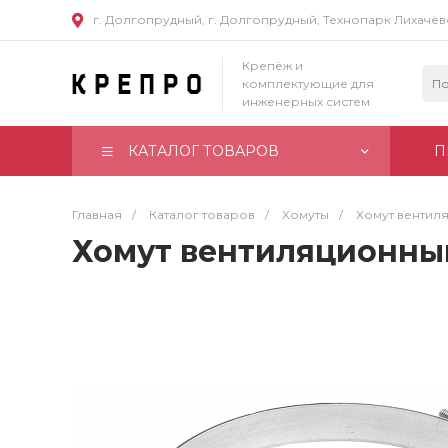
г. Долгопрудный, г. Долгопрудный, Технопарк Лихачё
Крепёж и
комплектующие для
инженерных систем
КАТАЛОГ ТОВАРОВ
П
Главная
/
Каталог товаров
/
Хомуты
/
Хомут вентил
Хомут вентиляционный