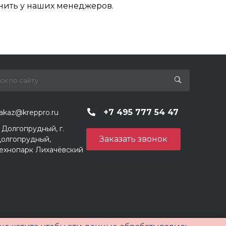
нить у наших менеджеров.
+7 495 777 54 47
akaz@kreppro.ru
. Долгопрудный, г.
Заказать звонок
олгопрудный,
ехнопарк Лихачёвский