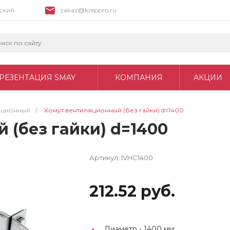
вский
zakaz@kreppro.ru
РЕЗЕНТАЦИЯ SMAY
КОМПАНИЯ
АКЦИИ
яционный
/
Хомут вентиляционный (без гайки) d=1400
 (без гайки) d=1400
Артикул:
IVHC1400
212.52 руб.
Диаметр -
1400 мм;