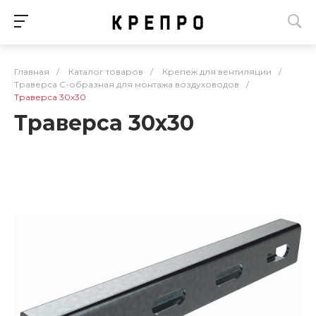
Главная
/
Каталог товаров
/
Крепеж для вентиляции
/
Траверса С-образная для монтажа воздуховодов
/
Траверса 30х30
Траверса 30х30