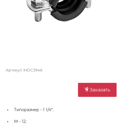
Артикул:
IHDC3946
Заказать
Типоразмер -
1 1/4";
М -
12;