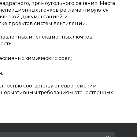
квадратного, прямоугольного сечения. Места
инспекционных лючков регламентируются
ической документацией и
тке проектов систем вентиляции.
тавленных инспекционных лючков:
ость;
рессивных химических сред;
я.
лностью соответствуют европейским
м нормативным требованиям отечественных