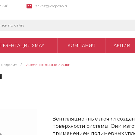
вский
zakaz@kreppro.ru
РЕЗЕНТАЦИЯ SMAY
КОМПАНИЯ
АКЦИИ
 изделия
/
Инспекционные лючки
и
Вентиляционные лючки созданы
поверхности системы. Они изго
применением полимерных упло