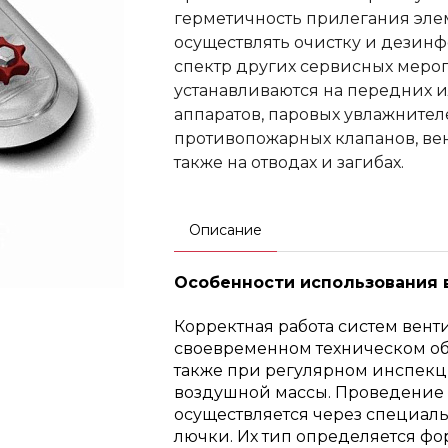
герметичность прилегания эле
осуществлять очистку и дезин
спектр других сервисных меро
устанавливаются на передних и
аппаратов, паровых увлажнител
противопожарных клапанов, вен
также на отводах и загибах.
Описание
Особенности использования
Корректная работа систем вен
своевременном техническом об
также при регулярном инспек
воздушной массы. Проведение
осуществляется через специал
лючки. Их тип определяется фо