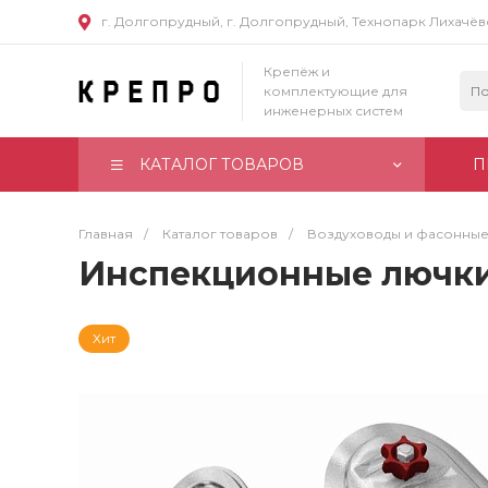
г. Долгопрудный, г. Долгопрудный, Технопарк Лихачё
Крепёж и
комплектующие для
инженерных систем
КАТАЛОГ ТОВАРОВ
П
Главная
/
Каталог товаров
/
Воздуховоды и фасонные
Инспекционные лючк
Хит