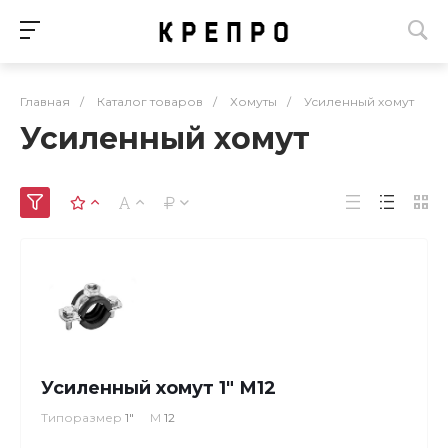
Главная
/
Каталог товаров
/
Хомуты
/
Усиленный хомут
Усиленный хомут
Усиленный хомут 1" М12
Типоразмер
1"
М
12